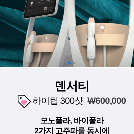
덴서티
하이팁 300샷
W
600,000
모노폴라, 바이폴라
2가지 고주파를 동시에