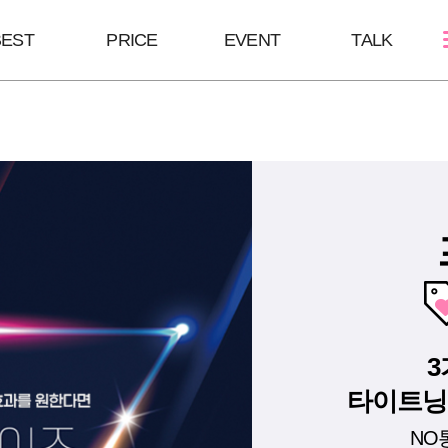
BEST
PRICE
EVENT
TALK
스킨케어
쁘띠성형
바디/체형
여드름케어
보톡스/땀주사
울핏:바디슈링
필링Mall
윤곽주사/윤곽톡스
HPL
스킨부스터
브이올렛
바디슬림톡스
하이코/미스코
바디슬림주사
필러
타이트닝,
NO