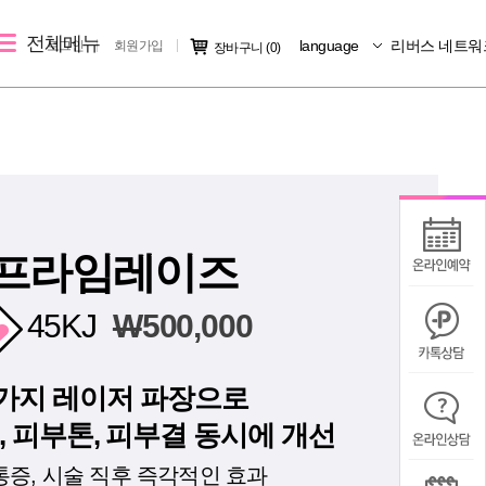
전체메뉴
language
리버스 네트워
로그인
회원가입
장바구니
(0)
레이저 제모
리버스 소개
커뮤니티
크
여자 레이저 제모
지점소개
시술후기
남자 레이저 제모
리버스 소개
전후사진
지점 가맹문의
미디어IN
프라임레이즈
공지사항
45KJ
W
500,000
칭찬/불만
3가지 레이저 파장으로
 피부톤, 피부결 동시에 개선
통증, 시술 직후 즉각적인 효과