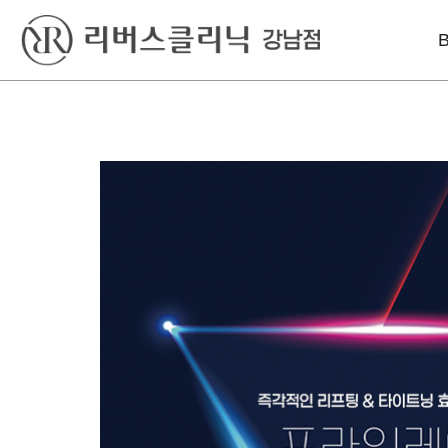
베스트
레이저
리프팅
윤곽톡스
아꼴레이드
울쎄라피 프라임
바디슬림톡스
엑셀V플러스
인모드리프팅
색소킬레이저
인라이튼
슈링크 유니버스
엔디메드
볼뉴머
포텐자
텐트리플
프라임레이즈
올리지오
덴서티 하이
써마지 FLX