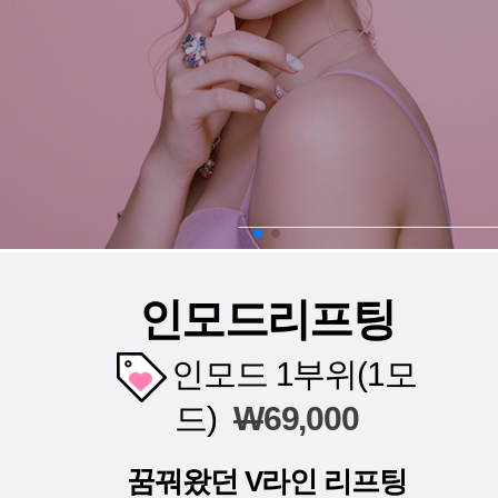
인모드리프팅
인모드 1부위(1모
드)
W
69,000
꿈꿔왔던 V라인 리프팅