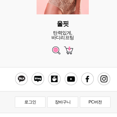
울핏
탄력있게,
바디리프팅
로그인
장바구니
PC버전