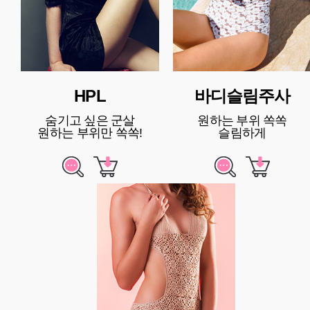
HPL
바디슬림주사
숨기고 싶은 군살
원하는 부위 쏙쏙
원하는 부위만 쏙쏙!
슬림하게