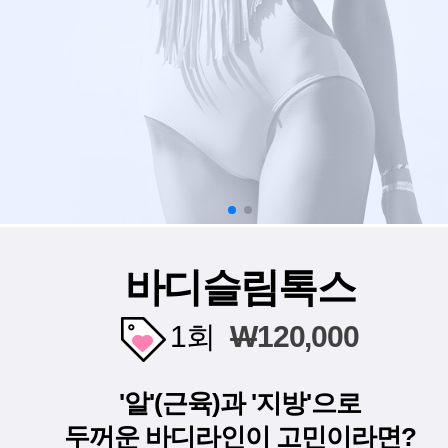
바디슬림톡스
1회
W
120,000
'알'(근육)과 '지방'으로
두꺼운 바디라인이 고민이라면?