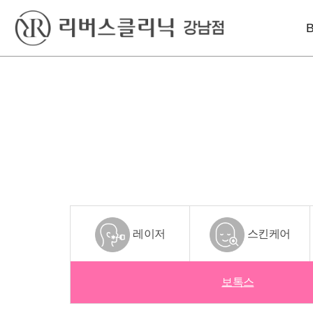
베스트
레이저
리프팅
윤곽톡스
아꼴레이드
울쎄라피 프라임
바디슬림톡스
엑셀V플러스
인모드리프팅
색소킬레이저
인라이튼
슈링크 유니버스
엔디메드
볼뉴머
포텐자
텐트리플
레이저
스킨케어
프라임레이즈
올리지오
보톡스
덴서티 하이
써마지 FLX