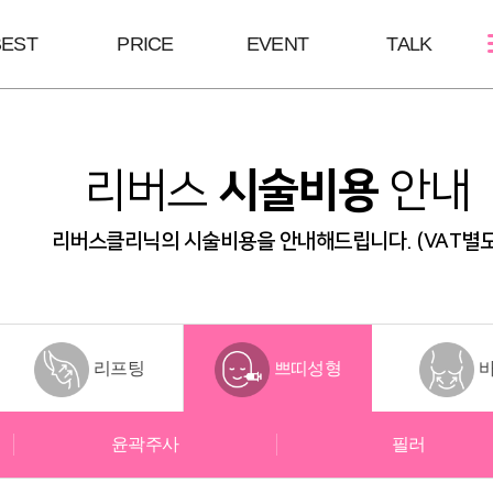
BEST
PRICE
EVENT
TALK
스킨케어
쁘띠성형
바디/체형
리버스
시술비용
안내
여드름케어
보톡스/땀주사
울핏:바디슈링
필링Mall
윤곽주사/윤곽톡스
HPL
리버스클리닉의 시술비용을 안내해드립니다. (VAT별도
스킨부스터
브이올렛
바디슬림톡스
하이코/미스코
바디슬림주사
필러
리프팅
쁘띠성형
윤곽주사
필러