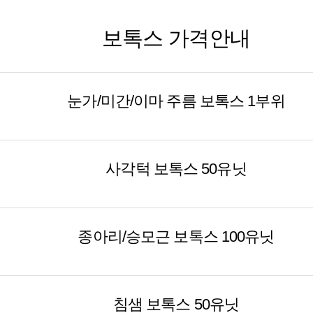
보톡스 가격안내
눈가/미간/이마 주름 보톡스 1부위
사각턱 보톡스 50유닛
종아리/승모근 보톡스 100유닛
침샘 보톡스 50유닛