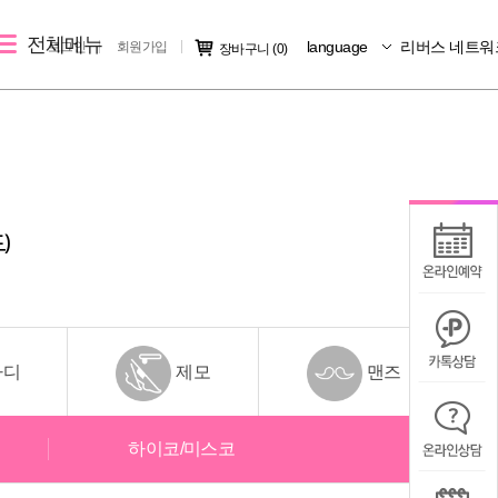
전체메뉴
language
리버스 네트워
로그인
회원가입
장바구니
(0)
레이저 제모
리버스 소개
커뮤니티
크
여자 레이저 제모
지점소개
시술후기
남자 레이저 제모
리버스 소개
전후사진
)
지점 가맹문의
미디어IN
공지사항
칭찬/불만
바디
제모
맨즈
하이코/미스코