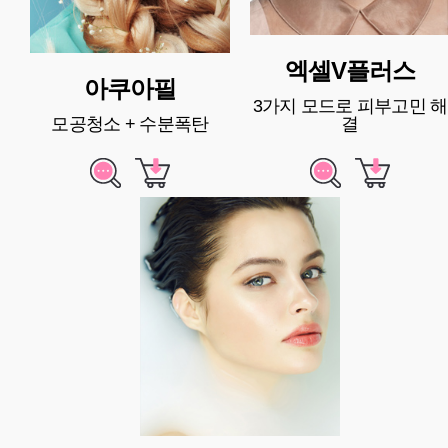
엑셀V플러스
아쿠아필
3가지 모드로 피부고민 해
모공청소 + 수분폭탄
결