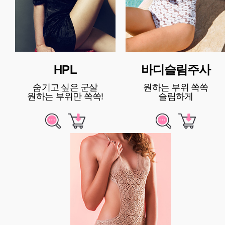
HPL
바디슬림주사
숨기고 싶은 군살
원하는 부위 쏙쏙
원하는 부위만 쏙쏙!
슬림하게