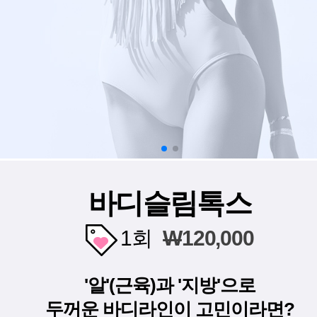
바디슬림톡스
1회
W
120,000
'알'(근육)과 '지방'으로
두꺼운 바디라인이 고민이라면?