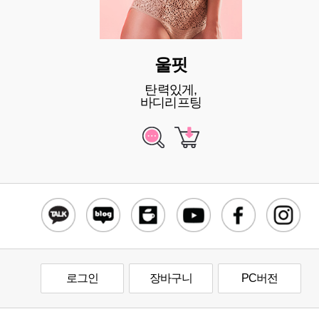
울핏
탄력있게,
바디리프팅
로그인
장바구니
PC버전