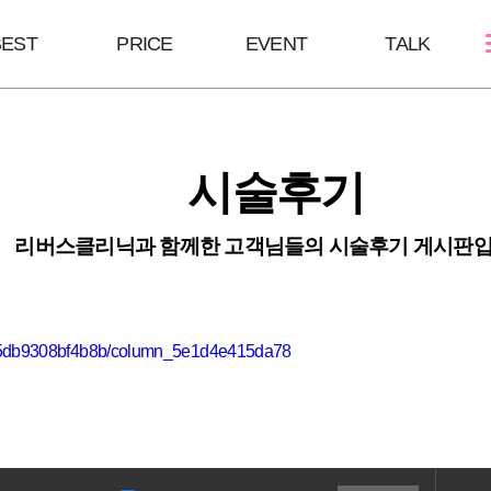
BEST
PRICE
EVENT
TALK
스킨케어
쁘띠성형
바디/체형
시술후기
여드름케어
보톡스/땀주사
울핏:바디슈링
필링Mall
윤곽주사/윤곽톡스
HPL
리버스클리닉과 함께한 고객님들의 시술후기 게시판입
스킨부스터
브이올렛
바디슬림톡스
하이코/미스코
바디슬림주사
필러
c5db9308bf4b8b/column_5e1d4e415da78