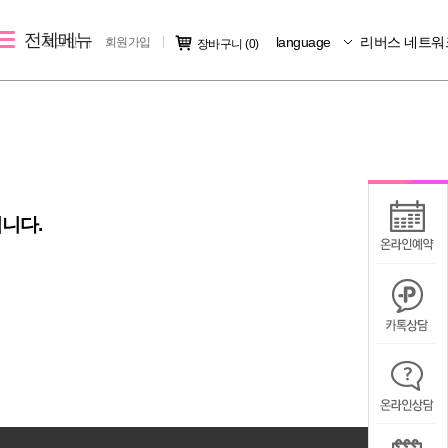
전체메뉴
language
리버스 네트워
로그인
회원가입
장바구니
(0)
레이저 제모
리버스 소개
커뮤니티
크
여자 레이저 제모
지점소개
시술후기
남자 레이저 제모
리버스 소개
전후사진
니다.
지점 가맹문의
미디어IN
공지사항
칭찬/불만