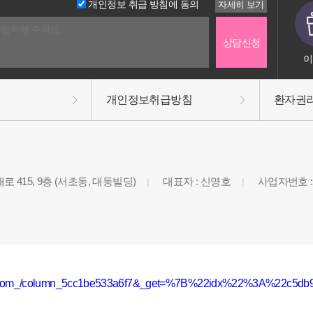
개인정보 취급 방침에 동의
이
개인정보취급방침
환자권
 415, 9층 (서초동, 대동빌딩)
대표자 : 신영호
사업자번호 : 3
|
|
lBottom_/column_5cc1be533a6f7&_get=%7B%22idx%22%3A%22c5