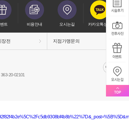
벤트
비용안내
오시는길
카카오톡상담
리장전
지점가맹문의
63-20-02101
db92f82f4b2e%5C%2Fc5db9308bf4b8b%22%7D&_post=%5B%5D&mvw