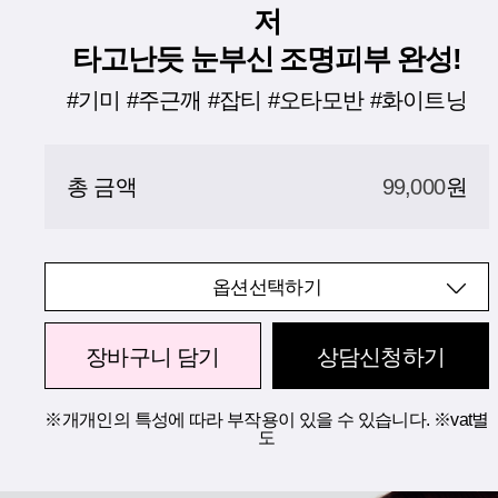
저
타고난듯 눈부신 조명피부 완성!
#기미 #주근깨 #잡티 #오타모반 #화이트닝
총 금액
99,000
원
옵션선택하기
장바구니 담기
상담신청하기
※개개인의 특성에 따라 부작용이 있을 수 있습니다. ※vat별
도