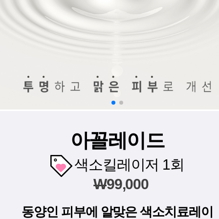
아꼴레이드
색소킬레이저 1회
W
99,000
동양인 피부에 알맞은 색소치료레이