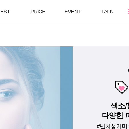
BEST
PRICE
EVENT
TALK
스킨케어
쁘띠성형
바디/체형
여드름케어
보톡스/땀주사
울핏:바디슈링
필링Mall
윤곽주사/윤곽톡스
HPL
스킨부스터
브이올렛
바디슬림톡스
하이코/미스코
바디슬림주사
필러
색소/
다양한 
#난치성기미 