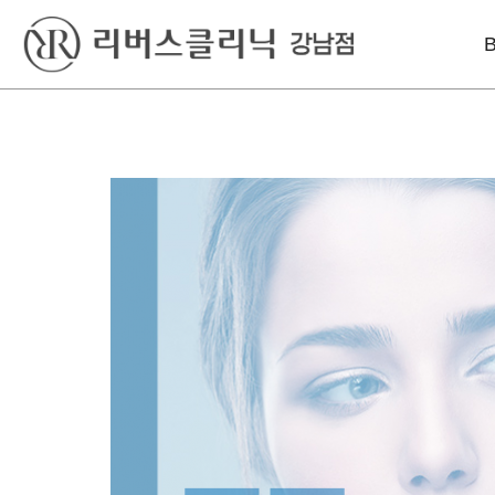
베스트
레이저
리프팅
윤곽톡스
아꼴레이드
울쎄라피 프라임
바디슬림톡스
엑셀V플러스
인모드리프팅
색소킬레이저
인라이튼
슈링크 유니버스
엔디메드
볼뉴머
포텐자
텐트리플
프라임레이즈
올리지오
덴서티 하이
써마지 FLX