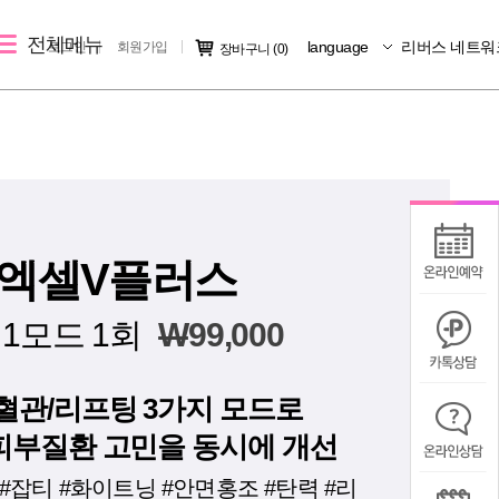
전체메뉴
language
리버스 네트워
로그인
회원가입
장바구니
(0)
레이저 제모
리버스 소개
커뮤니티
크
여자 레이저 제모
지점소개
시술후기
남자 레이저 제모
리버스 소개
전후사진
지점 가맹문의
미디어IN
엑셀V플러스
공지사항
1모드 1회
W
99,000
칭찬/불만
혈관/리프팅 3가지 모드로
피부질환 고민을 동시에 개선
#잡티 #화이트닝 #안면홍조 #탄력 #리