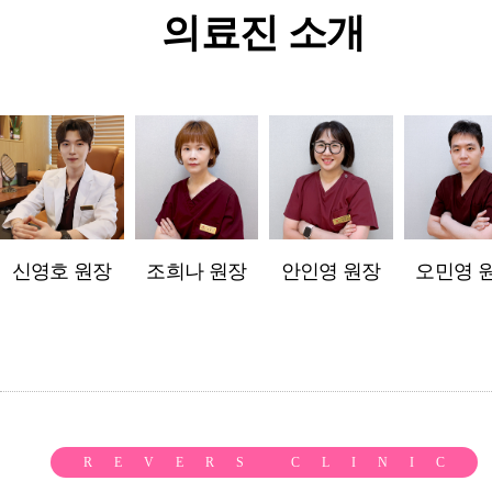
의료진 소개
신영호 원장
조희나 원장
안인영 원장
오민영 
REVERS CLINIC