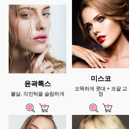
미스코
윤곽톡스
오똑하게 콧대 + 코끝 교
볼살, 각진턱을 슬림하게
정