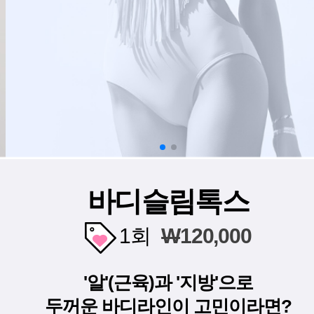
바디슬림톡스
1회
W
120,000
'알'(근육)과 '지방'으로
두꺼운 바디라인이 고민이라면?