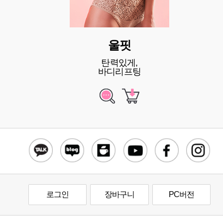
울핏
탄력있게,
바디리프팅
로그인
장바구니
PC버전