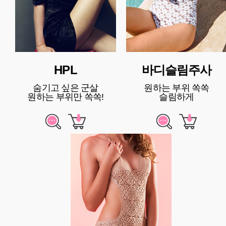
HPL
바디슬림주사
숨기고 싶은 군살
원하는 부위 쏙쏙
원하는 부위만 쏙쏙!
슬림하게