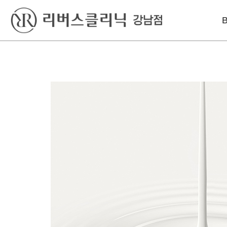
베스트
레이저
리프팅
윤곽톡스
아꼴레이드
울쎄라피 프라임
바디슬림톡스
엑셀V플러스
인모드리프팅
색소킬레이저
인라이튼
슈링크 유니버스
엔디메드
볼뉴머
포텐자
텐트리플
프라임레이즈
올리지오
덴서티 하이
써마지 FLX