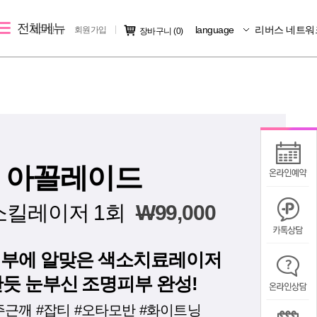
전체메뉴
language
리버스 네트워
로그인
회원가입
장바구니
(0)
레이저 제모
리버스 소개
커뮤니티
크
여자 레이저 제모
지점소개
시술후기
남자 레이저 제모
리버스 소개
전후사진
지점 가맹문의
미디어IN
아꼴레이드
공지사항
소킬레이저 1회
W
99,000
칭찬/불만
피부에 알맞은 색소치료레이저
듯 눈부신 조명피부 완성!
주근깨 #잡티 #오타모반 #화이트닝