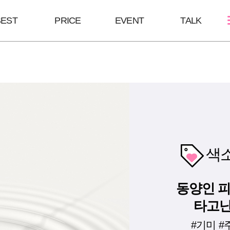
BEST
PRICE
EVENT
TALK
스킨케어
쁘띠성형
바디/체형
여드름케어
보톡스/땀주사
울핏:바디슈링
필링Mall
윤곽주사/윤곽톡스
HPL
스킨부스터
브이올렛
바디슬림톡스
하이코/미스코
바디슬림주사
색
필러
동양인 
타고난
#기미 #