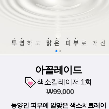
아꼴레이드
색소킬레이저 1회
W
99,000
동양인 피부에 알맞은 색소치료레이