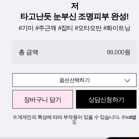
저
타고난듯 눈부신 조명피부 완성!
#기미 #주근깨 #잡티 #오타모반 #화이트닝
총 금액
99,000
원
옵션선택하기
장바구니 담기
상담신청하기
※개개인의 특성에 따라 부작용이 있을 수 있습니다. ※vat별
도