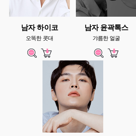
남자 하이코
남자 윤곽톡스
오똑한 콧대
갸름한 얼굴