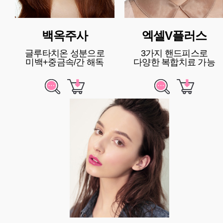
백옥주사
엑셀V플러스
글루타치온 성분으로
3가지 핸드피스로
미백+중금속/간 해독
다양한 복합치료 가능