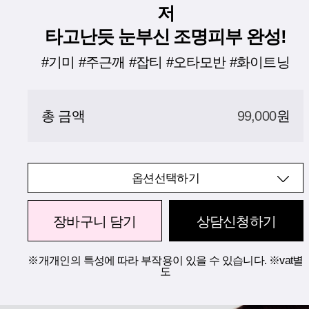
저
타고난듯 눈부신 조명피부 완성!
#기미 #주근깨 #잡티 #오타모반 #화이트닝
총 금액
99,000
원
옵션선택하기
장바구니 담기
상담신청하기
※개개인의 특성에 따라 부작용이 있을 수 있습니다. ※vat별
도