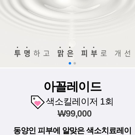
아꼴레이드
색소킬레이저 1회
W
99,000
동양인 피부에 알맞은 색소치료레이