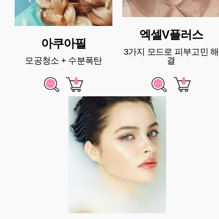
엑셀V플러스
아쿠아필
3가지 모드로 피부고민 해
모공청소 + 수분폭탄
결